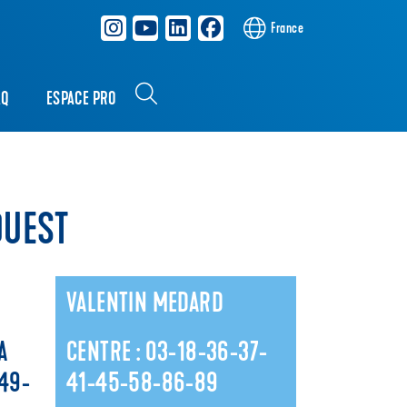
France
AQ
ESPACE PRO
OUEST
VALENTIN MEDARD
A
CENTRE : 03-18-36-37-
-49-
41-45-58-86-89