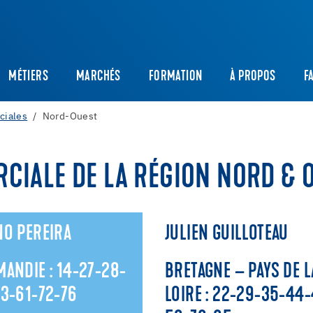
MÉTIERS
MARCHÉS
FORMATION
À PROPOS
F
ciales
Nord-Ouest
CIALE DE LA RÉGION NORD & 
O PEREIRA
JULIEN GUILLOTEAU
ANDIE : 14-27-28-
BRETAGNE – PAYS DE L
3-61-72-76
LOIRE : 22-29-35-44