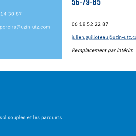
56-79-85
 14 30 87
06 18 52 22 87
.pereira@uzin-utz.com
julien.guilloteau@uzin-utz.
Remplacement par intérim
ol souples et les parquets