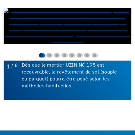
/ 8
Dès que le mortier UZIN NC 195 est
1
recouvrable, le revêtement de sol (souple
ou parquet) pourra être posé selon les
méthodes habituelles.