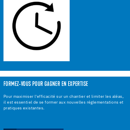
FORMEZ-VOUS POUR GAGNER EN EXPERTISE
Pour maximiser l'efficacité sur un chantier et limiter les aléas,
il est essentiel de se former aux nouvelles réglementations et
pratiques existantes.