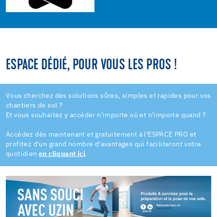
ESPACE DÉDIÉ, POUR VOUS LES PROS !
Vous cherchez des solutions sûres, simples et rapides pour vos
chantiers de sol ?
Et vous souhaitez y accéder n'importe où et n'importe quand ?
Accédez dès maintenant et gratuitement à l'ESPACE PRO et
profitez d'un grand nombre d'avantages qui faciliteront votre
quotidien
en cliquant ici
.