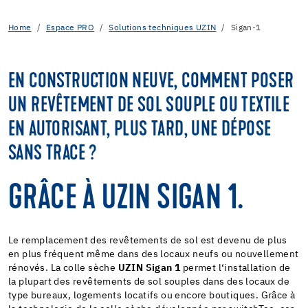
Home
Espace PRO
Solutions techniques UZIN
Sigan-1
EN CONSTRUCTION NEUVE, COMMENT POSER
UN REVÊTEMENT DE SOL SOUPLE OU TEXTILE
EN AUTORISANT, PLUS TARD, UNE DÉPOSE
SANS TRACE ?
GRÂCE À UZIN SIGAN 1.
Le remplacement des revêtements de sol est devenu de plus
en plus fréquent même dans des locaux neufs ou nouvellement
rénovés. La colle sèche
UZIN Sigan 1
permet l‘installation de
la plupart des revêtements de sol souples dans des locaux de
type bureaux, logements locatifs ou encore boutiques. Grâce à