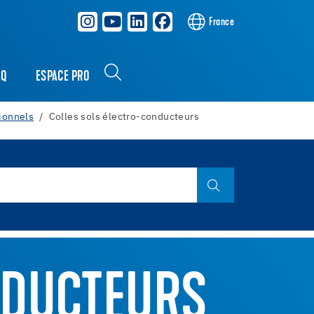
France
AQ
ESPACE PRO
ionnels
Colles sols électro-conducteurs
NDUCTEURS