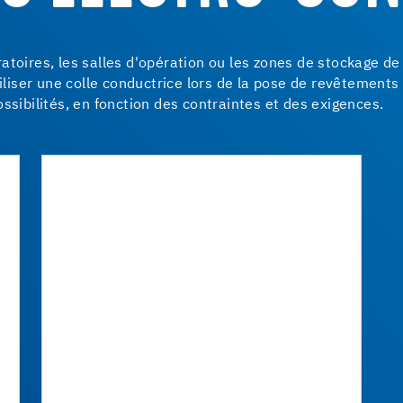
toires, les salles d'opération ou les zones de stockage de 
utiliser une colle conductrice lors de la pose de revêtemen
ssibilités, en fonction des contraintes et des exigences.