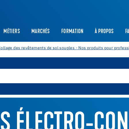
MÉTIERS
MARCHÉS
FORMATION
À PROPOS
F
ollage des revêtements de sol souples - Nos produits pour profess
LS ÉLECTRO-CO