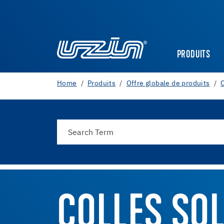
PRODUITS
Home
Produits
Offre globale de produits
C
COLLES SO