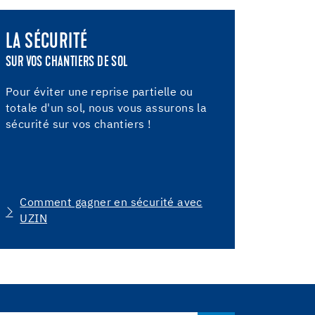
LA SÉCURITÉ
LA SÉLEC
SUR VOS CHANTIERS DE SOL
L'ESSENTIEL
Pour éviter une reprise partielle ou
Pour 90 % 
totale d'un sol, nous vous assurons la
chantier e
sécurité sur vos chantiers !
recommand
LES
Comment gagner en sécurité avec
UZIN