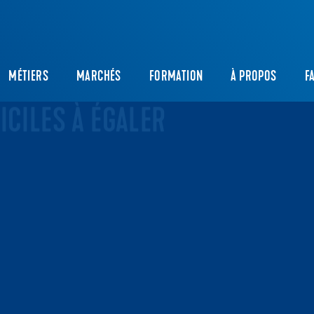
MÉTIERS
MARCHÉS
FORMATION
À PROPOS
F
EC
ERMO-RÉSISTANTE
N DES RAGRÉAGES
OUTCHOUC