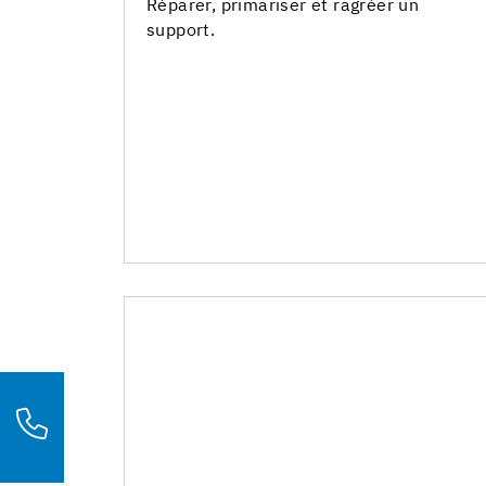
Chapes
Réparer, primariser et ragréer un
support.
Réparation des supports
Mortiers de rebouchage et de lissage
Primaires
Primaires époxy
Ragréages locaux P3
Ragréages locaux P4S
Ragréages spéciaux
Ragréages industriels
Peintures et vernis
Sous-couches