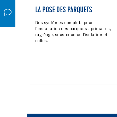
LA POSE DES PARQUETS
LA POSE DES PARQUET
Primaires
Des systèmes complets pour
l'installation des parquets : primaires,
Colles
ragréage, sous-couche d'isolation et
Colles polymères hybrides
colles.