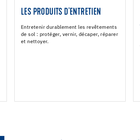
LES PRODUITS D'ENTRETIEN
S
LES PRODUITS D'ENTRETIEN
Décapage
Entretenir durablement les revêtements
de sol : protéger, vernir, décaper, réparer
Vernis de protection
et nettoyer.
Entretien
Réparation