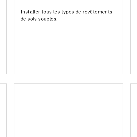
Colles sols PVC
Installer tous les types de revêtements
de sols souples.
Colles sols textiles
Colles sols caoutchouc
Colles sols & murs LVT
Colles sols linoléum et corkment
Colles sols électro-conducteurs
Produits de maintien
Colles contact
Colles pour systèmes douche