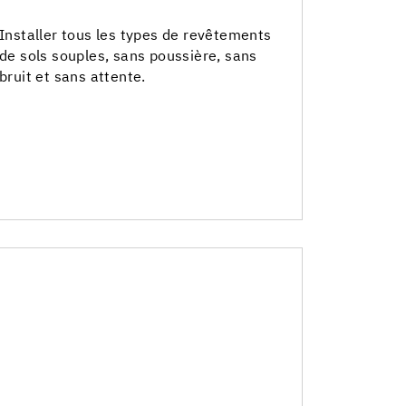
Collage et maintien des sols
Installer tous les types de revêtements
de sols souples, sans poussière, sans
Colles sèches pour plinthes et
bruit et sans attente.
escaliers