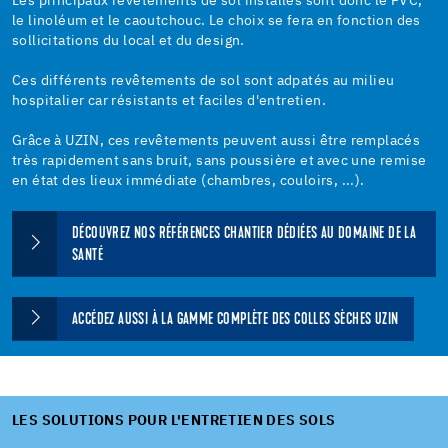
Les principaux revêtements de sol installés sont donc le PVC,
le linoléum et le caoutchouc. Le choix se fera en fonction des
sollicitations du local et du design.
Ces différents revêtements de sol sont adpatés au milieu
hospitalier car résistants et faciles d'entretien.
Grâce à UZIN, ces revêtements peuvent aussi être remplacés
très rapidement sans bruit, sans poussière et avec une remise
en état des lieux immédiate (chambres, couloirs, ...).
DÉCOUVREZ NOS RÉFÉRENCES CHANTIER DÉDIÉES AU DOMAINE DE LA
SANTÉ
ACCÉDEZ AUSSI À LA GAMME COMPLÈTE DES COLLES SÈCHES UZIN
LES SOLUTIONS POUR L'ENTRETIEN DES SOLS