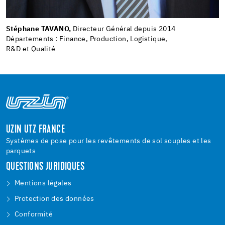
Stéphane TAVANO,
Directeur Général depuis 2014
Départements : Finance, Production, Logistique,
R&D et Qualité
UZIN UTZ FRANCE
Systèmes de pose pour les revêtements de sol souples et les
parquets
QUESTIONS JURIDIQUES
Mentions légales
Protection des données
Conformité