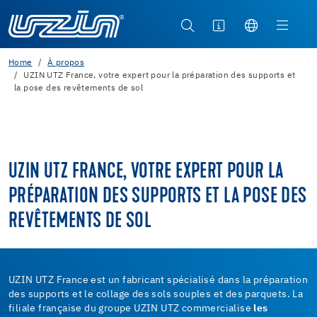
Home
À propos
UZIN UTZ France, votre expert pour la préparation des supports et
la pose des revêtements de sol
UZIN UTZ FRANCE, VOTRE EXPERT POUR LA
PRÉPARATION DES SUPPORTS ET LA POSE DES
REVÊTEMENTS DE SOL
UZIN UTZ France est un fabricant spécialisé dans la préparation
des supports et le collage des sols souples et des parquets. La
filiale française du groupe UZIN UTZ commercialise
les