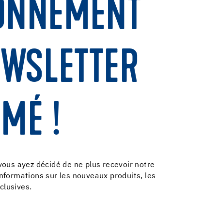
ONNEMENT
EWSLETTER
MÉ !
us ayez décidé de ne plus recevoir notre
informations sur les nouveaux produits, les
clusives.