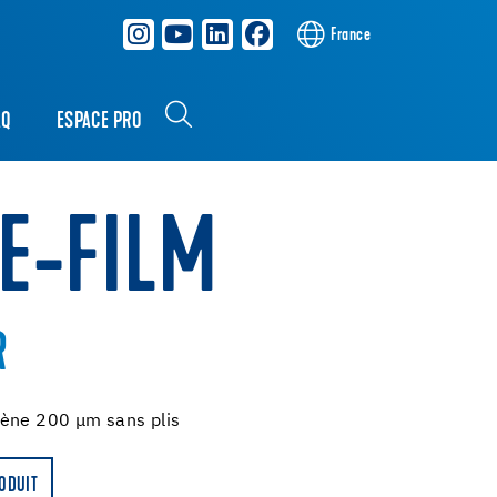
France
AQ
ESPACE PRO
PE-FILM
R
lène 200 μm sans plis
RODUIT