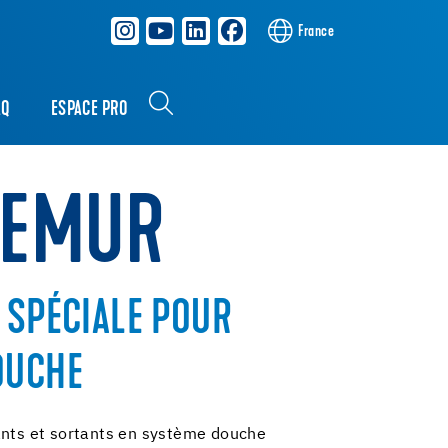
France
AQ
ESPACE PRO
REMUR
 SPÉCIALE POUR
OUCHE
ants et sortants en système douche