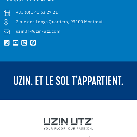
+33 (0)1 41 63 27 21
2 rue des Longs Quartiers, 93100 Montreuil
uzin.fr@uzin-utz.com
UZIN. ET LE SOL T'APPARTIENT.