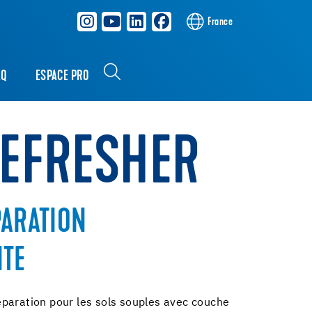
France
AQ
ESPACE PRO
REFRESHER
PARATION
TE
paration pour les sols souples avec couche