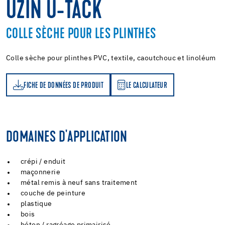
UZIN U-TACK
COLLE SÈCHE POUR LES PLINTHES
Colle sèche pour plinthes PVC, textile, caoutchouc et linoléum
FICHE DE DONNÉES DE PRODUIT
LE CALCULATEUR
LE CALCULATEUR
DOMAINES D'APPLICATION
crépi / enduit
maçonnerie
métal remis à neuf sans traitement
couche de peinture
plastique
bois
béton / ragréage primairisé