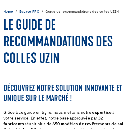
Home
Espace PRO
Guide de recommandations des colles UZIN
LE GUIDE DE
RECOMMANDATIONS DES
COLLES UZIN
DÉCOUVREZ NOTRE SOLUTION INNOVANTE ET
UNIQUE SUR LE MARCHÉ !
Grâce à ce guide en ligne, nous mettons notre
expertise
à
votre service. En effet, notre base approuvée par
32
fabricants
réunit plus de
650 modèles de revêtements
de sol
.