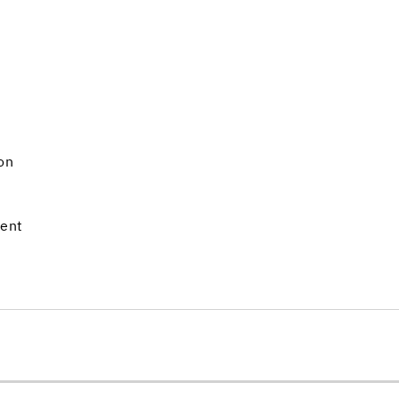
on
ment