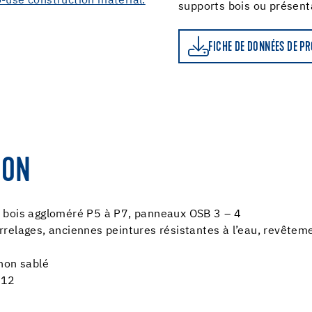
supports bois ou présent
FICHE DE DONNÉES DE PRODUIT
LE CALCU
FICHE DE DONNÉES DE P
ION
 bois aggloméré P5 à P7, panneaux OSB 3 – 4
relages, anciennes peintures résistantes à l’eau, revêteme
non sablé
 12