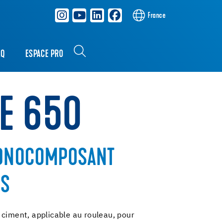
France
AQ
ESPACE PRO
PE 650
MONOCOMPOSANT
IS
 ciment, applicable au rouleau, pour