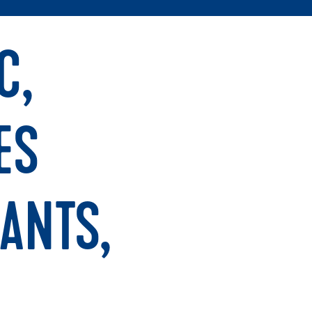
C,
ES
ANTS,