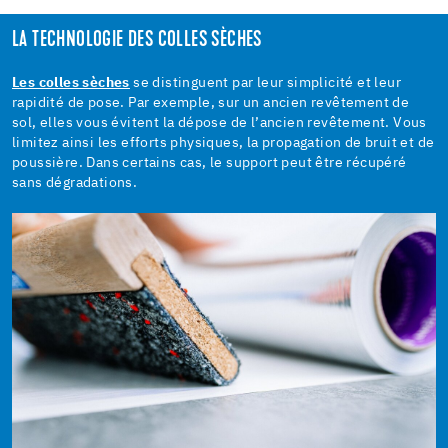
LA TECHNOLOGIE DES COLLES SÈCHES
Les colles sèches
se distinguent par leur simplicité et leur
rapidité de pose. Par exemple, sur un ancien revêtement de
sol, elles vous évitent la dépose de l’ancien revêtement. Vous
limitez ainsi les efforts physiques, la propagation de bruit et de
poussière. Dans certains cas, le support peut être récupéré
sans dégradations.